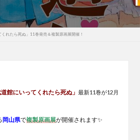
てくれたら死ぬ」11巻発売＆複製原画展開催！
武道館にいってくれたら死ぬ」
最新11巻が12月
る
岡山県
で
複製原画展
が開催されます✨