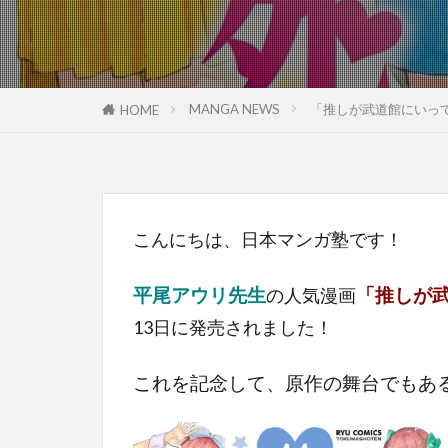
MANGA NEWS
「推しが武道館にいっ
HOME
こんにちは、日本マンガ塾です！
平尾アウリ先生
「推しが
の人気漫画
13日に発売されました！
これを記念して、原作の舞台でもあ