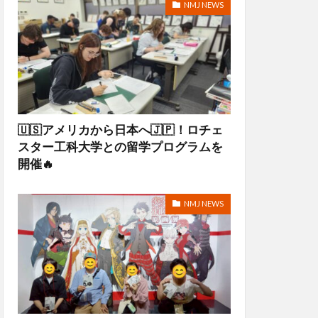
NMJ NEWS
🇺🇸アメリカから日本へ🇯🇵！ロチェ
スター工科大学との留学プログラムを
開催🔥
NMJ NEWS