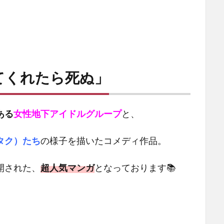
てくれたら死ぬ」
ある
女性地下アイドルグループ
と、
タク）たち
の様子を描いたコメディ作品。
開された、
超人気マンガ
となっております📚