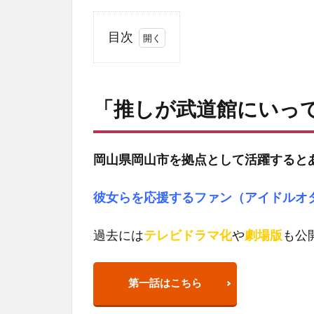
目次
1
「推
しが
「推しが武道館にいっ
武道
館に
いっ
てく
岡山県岡山市を拠点として活躍すると
れた
ら死
彼女らを応援するファン（アイドルオ
ぬ」
1.1
過去には
テレビドラマ化
や
劇場版
も公
複製
原画
展の
第一話はこちら
詳細