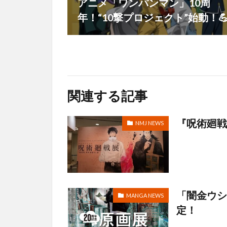
アニメ「ワンパンマン」10周
年！“10撃プロジェクト”始動！
関連する記事
『呪術廻戦
NMJ NEWS
「闇金ウシ
MANGA NEWS
定！