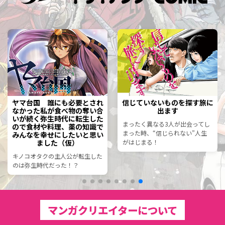
信じていないものを探す旅に
天赦の七牢人
出ます
地図から消された村の奪還作
まったく異なる3人が出会ってし
戦！メンバーは全員悪人！！
まった時、“信じられない”人生
がはじまる！
マンガクリエイターについて