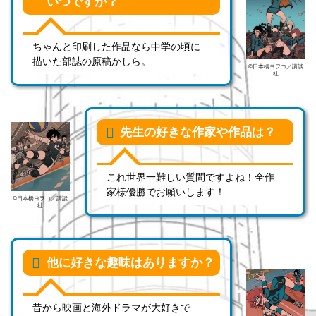
いつですか？
ちゃんと印刷した作品なら中学の頃に
描いた部誌の原稿かしら。
©日本橋ヨヲコ／講談
社
先生の好きな作家や作品は？
これ世界一難しい質問ですよね！全作
家様優勝でお願いします！
©日本橋ヨヲコ／講談
社
他に好きな趣味はありますか？
昔から映画と海外ドラマが大好きで