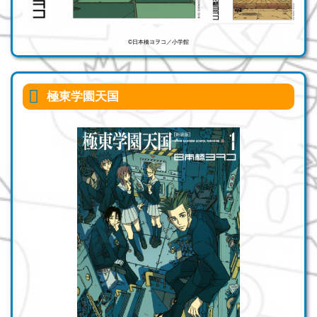
©日本橋ヨヲコ／小学館
極東学園天国