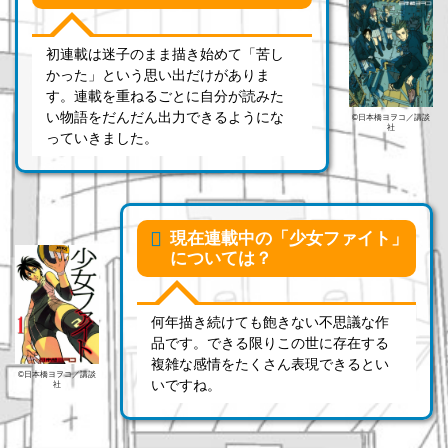
初連載は迷子のまま描き始めて「苦し
かった」という思い出だけがありま
す。連載を重ねるごとに自分が読みた
い物語をだんだん出力できるようにな
©日本橋ヨヲコ／講談
社
っていきました。
現在連載中の「少女ファイト」
については？
何年描き続けても飽きない不思議な作
品です。できる限りこの世に存在する
複雑な感情をたくさん表現できるとい
©日本橋ヨヲコ／講談
いですね。
社