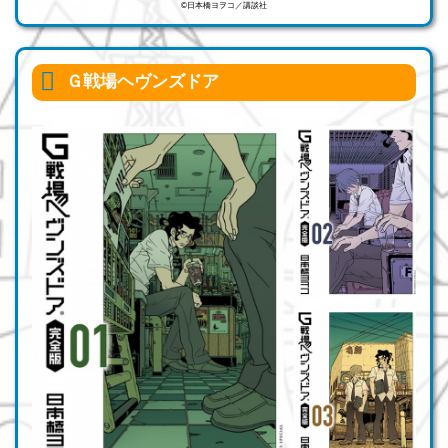
©日本橋ヨヲコ／講談社
Ｇ戦場ヘヴンズドア