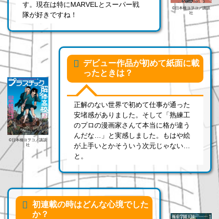
す。現在は特にMARVELとスーパー戦
©日本橋ヨヲコ／講談
社
隊が好きですね！
デビュー作品が初めて紙面に載
ったときは？
正解のない世界で初めて仕事が通った
安堵感がありました。そして「熟練工
のプロの漫画家さんて本当に格が違う
んだな…」と実感しました。もはや絵
©日本橋ヨヲコ／講談
が上手いとかそういう次元じゃない…
社
と。
初連載の時はどんな心境でした
か？